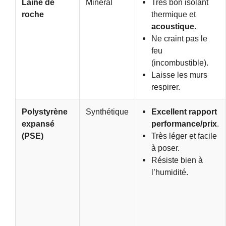
Laine de
Minéral
Très bon isolant
roche
thermique et
acoustique
.
Ne craint pas le
feu
(incombustible).
Laisse les murs
respirer.
Polystyrène
Synthétique
Excellent rapport
expansé
performance/prix
.
(PSE)
Très léger et facile
à poser.
Résiste bien à
l’humidité.